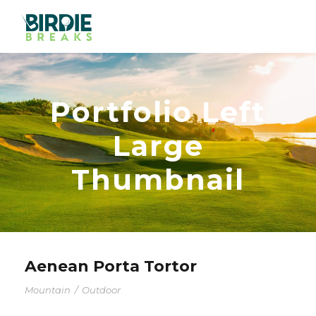
Portfolio Left
Large
Thumbnail
Aenean Porta Tortor
Mountain
/
Outdoor