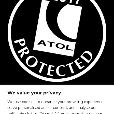
We value your privacy
We use cookies to enhance your browsing experience,
serve personalised ads or content, and analyse our
traffic. By clicking "Accept All", you consent to our use