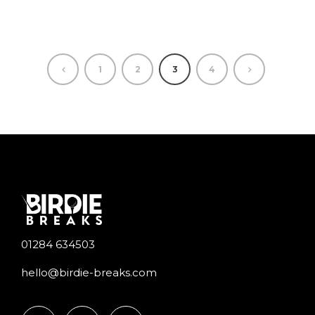
1
2
3
4
01284 634503
hello@birdie-breaks.com